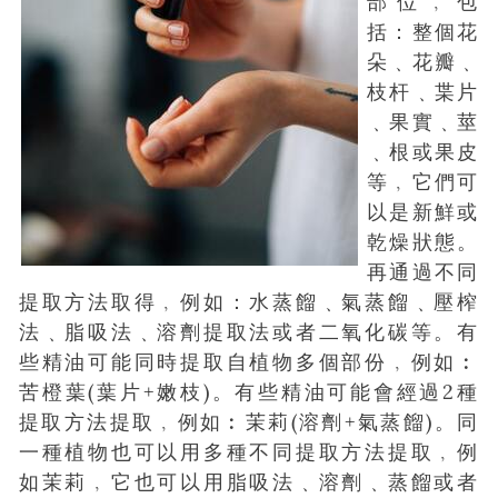
部位﹐包
聯絡我們
報名手續及使用條款須知 Enrollment
括：整個花
Information
朵﹑花瓣﹑
枝杆﹑枼片
﹑果實﹑莖
﹑根或果皮
等﹐它們可
以是新鮮或
乾燥狀態。
再通過不同
提取方法取得﹐例如：水蒸餾﹑氣蒸餾﹑壓榨
法﹑脂吸法﹑溶劑提取法或者二氧化碳等。有
些精油可能同時提取自植物多個部份﹐例如︰
苦橙葉(葉片+嫩枝)。有些精油可能會經過2種
提取方法提取﹐例如︰茉莉(溶劑+氣蒸餾)。同
一種植物也可以用多種不同提取方法提取﹐例
如茉莉﹐它也可以用脂吸法﹑溶劑﹑蒸餾或者