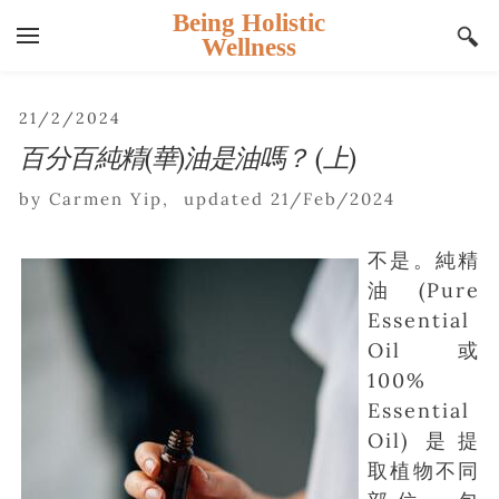
Being Holistic
Wellness
YOUR CART
Search by typing & pressing enter
主頁
21/2/2024
百分百純精(華)油是油嗎？ (上)
整全健康療法
運動療法
整全健康療法 Holistic Wellness
by Carmen Yip, updated 21/Feb/2024
Approach
香薰療法
運動療法 Physical Exercise
不是。純精
整全療法問與答 Holistic Wellness
均衡飲食法
Therapy Q&A
瑜伽 Yoga
香薰療法 Aromatherapy
油
(Pure
Essential
催眠療法
芳療瑜伽 Aroma Yoga
整全香薰治療諮詢 Holistic
均衡飲食法 Balanced Diet Approach
Oil 或
Aromatherapy Consultation
Blog
孕婦瑜伽 Prenatal Yoga
1 對 1 營養諮詢 Nutrition Consultation
100%
芳療護膚品私人配製 (Aromatherapy
Essential
網站及服務條款及細則
普拉提 Pilates
Skincare Products Private Formulation)
Oil)
是提
網站免責權聲明
瑜伽伸展及普拉提 問與答 Q&A
取植物不同