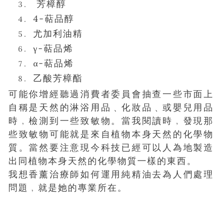
芳樟醇
4-萜品醇
尤加利油精
γ-萜品烯
α-萜品烯
乙酸芳樟酯
可能你增經聽過消費者委員會抽查一些市面上
自稱是天然的淋浴用品﹑化妝品﹑或嬰兒用品
時﹐檢測到一些致敏物。當我閱讀時﹐發現那
些致敏物可能就是來自植物本身天然的化學物
質。當然要注意現今科技已經可以人為地製造
出同植物本身天然的化學物質一樣的東西。
我想香薰治療師如何運用純精油去為人們處理
問題﹐就是她的專業所在。