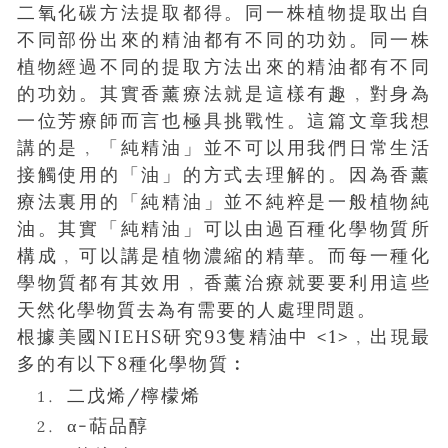
二氧化碳方法提取都得。同一株植物提取出自
不同部份出來的精油都有不同的功効。同一株
植物經過不同的提取方法出來的精油都有不同
的功効。其實香薰療法就是這樣有趣﹐對身為
一位芳療師而言也極具挑戰性。這篇文章我想
講的是﹐「純精油」並不可以用我們日常生活
接觸使用的「油」的方式去理解的。因為香薰
療法裏用的「純精油」並不純粹是一般植物純
油。其實「純精油」可以由過百種化學物質所
構成﹐可以講是植物濃縮的精華。而每一種化
學物質都有其效用﹐香薰治療就要要利用這些
天然化學物質去為有需要的人處理問題。
根據美國NIEHS研究93隻精油中 <1>﹐出現最
多的有以下8種化學物質︰
二戊烯/檸檬烯
α-萜品醇